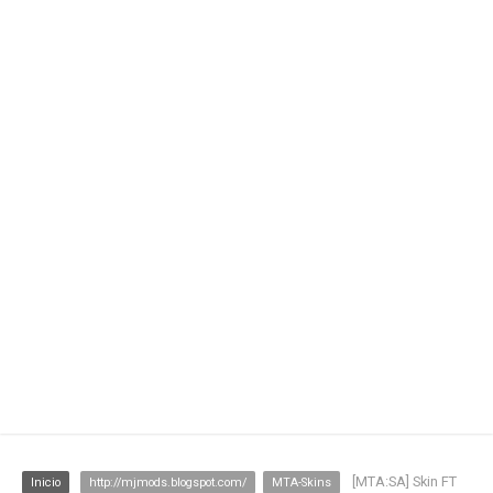
[MTA:SA] Skin FT
Inicio
http://mjmods.blogspot.com/
MTA-Skins