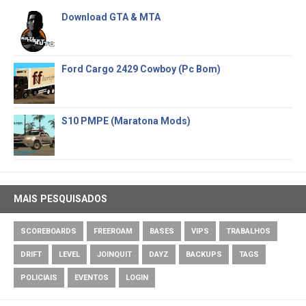
Download GTA & MTA
Ford Cargo 2429 Cowboy (Pc Bom)
S10 PMPE (Maratona Mods)
MAIS PESQUISADOS
SCOREBOARDS
FREEROAM
BASES
VIPS
TRABALHOS
DRIFT
LEVEL
JOINQUIT
DAYZ
BACKUPS
TAGS
POLICIAIS
EVENTOS
LOGIN