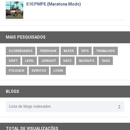
S10 PMPE (Maratona Mods)
MAIS PESQUISADOS
SCOREBOARDS
FREEROAM
BASES
VIPS
TRABALHOS
DRIFT
LEVEL
JOINQUIT
DAYZ
BACKUPS
TAGS
POLICIAIS
EVENTOS
LOGIN
BLOGS
TOTAL DE VISUALIZAÇÕES