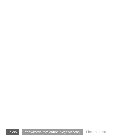
Horus Host
Inicio
http://mods-mta-online.blogspot.com/