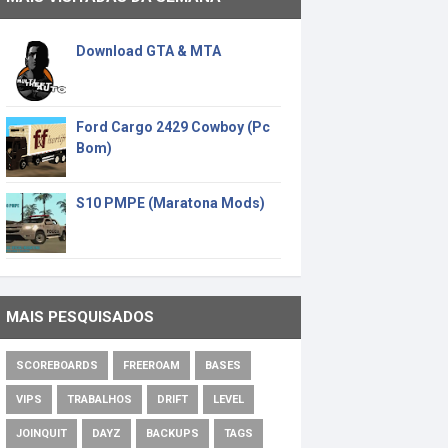
Download GTA & MTA
Ford Cargo 2429 Cowboy (Pc
Bom)
S10 PMPE (Maratona Mods)
MAIS PESQUISADOS
SCOREBOARDS
FREEROAM
BASES
VIPS
TRABALHOS
DRIFT
LEVEL
JOINQUIT
DAYZ
BACKUPS
TAGS