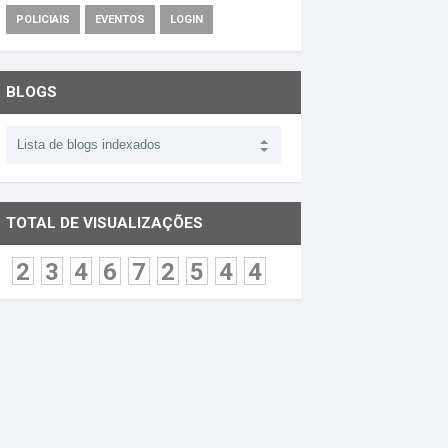
POLICIAIS
EVENTOS
LOGIN
BLOGS
TOTAL DE VISUALIZAÇÕES
2
3
4
6
7
2
5
4
4