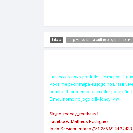
Inicio
http://mods-mta-online.blogspot.com/
Eae, sou o novo postador de mapas. E as
Pode me pedir mapa eu jogo no Brasil Viven
confira! Recomendo o servidor pode não t
E meu nome no jogo é [M]oney! vlw
Skype: money_matheus1
Facebook: Matheus Rodrigües
Ip do Servidor: mtasa://51.255.69.44:22433