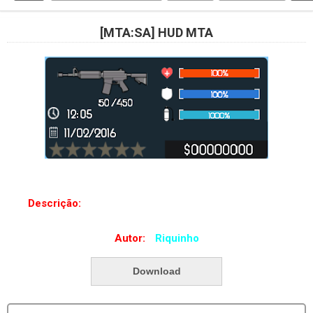
[MTA:SA] HUD MTA
Descrição:
Um Belo Hud Para o Seu Server De MTA.
Autor:
#
Riquinho
Download