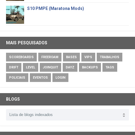
S10 PMPE (Maratona Mods)
MAIS PESQUISADOS
SCOREBOARDS
FREEROAM
BASES
VIPS
TRABALHOS
DRIFT
LEVEL
JOINQUIT
DAYZ
BACKUPS
TAGS
POLICIAIS
EVENTOS
LOGIN
BLOGS