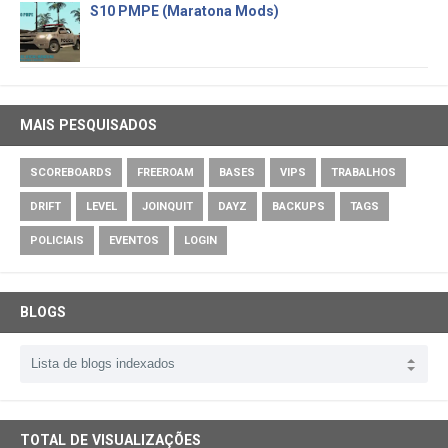
S10 PMPE (Maratona Mods)
MAIS PESQUISADOS
SCOREBOARDS
FREEROAM
BASES
VIPS
TRABALHOS
DRIFT
LEVEL
JOINQUIT
DAYZ
BACKUPS
TAGS
POLICIAIS
EVENTOS
LOGIN
BLOGS
TOTAL DE VISUALIZAÇÕES