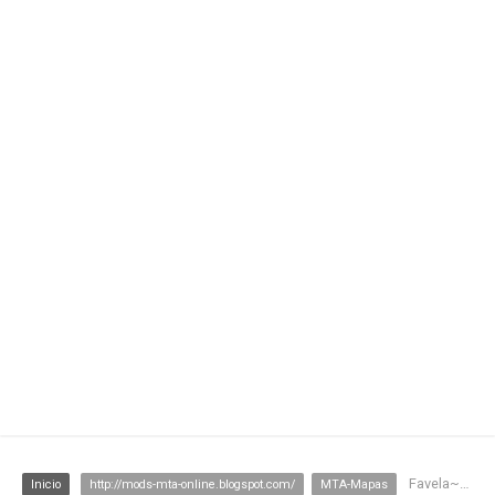
Favela~RJ
Inicio
http://mods-mta-online.blogspot.com/
MTA-Mapas