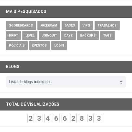
MAIS PESQUISADOS
SCOREBOARDS
FREEROAM
BASES
VIPS
TRABALHOS
DRIFT
LEVEL
JOINQUIT
DAYZ
BACKUPS
TAGS
POLICIAIS
EVENTOS
LOGIN
BLOGS
TOTAL DE VISUALIZAÇÕES
2
3
4
6
6
2
8
3
3