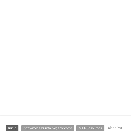
Abrir Portas Dx
Inicio
http://mods-br-mta.blogspot.com/
MTA-Resources