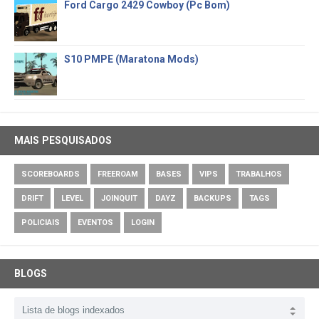
Ford Cargo 2429 Cowboy (Pc Bom)
S10 PMPE (Maratona Mods)
MAIS PESQUISADOS
SCOREBOARDS
FREEROAM
BASES
VIPS
TRABALHOS
DRIFT
LEVEL
JOINQUIT
DAYZ
BACKUPS
TAGS
POLICIAIS
EVENTOS
LOGIN
BLOGS