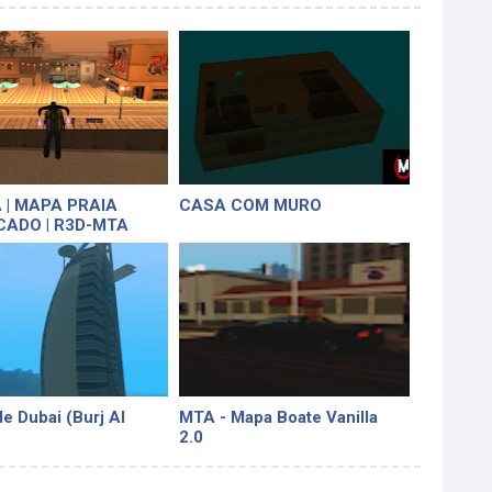
 | MAPA PRAIA
CASA COM MURO
CADO | R3D-MTA
de Dubai (Burj Al
MTA - Mapa Boate Vanilla
2.0