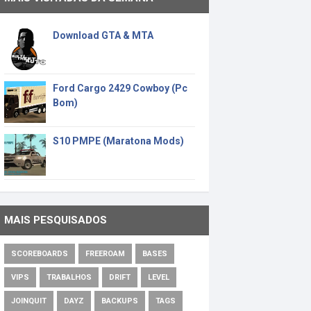
Download GTA & MTA
Ford Cargo 2429 Cowboy (Pc
Bom)
S10 PMPE (Maratona Mods)
MAIS PESQUISADOS
SCOREBOARDS
FREEROAM
BASES
VIPS
TRABALHOS
DRIFT
LEVEL
JOINQUIT
DAYZ
BACKUPS
TAGS