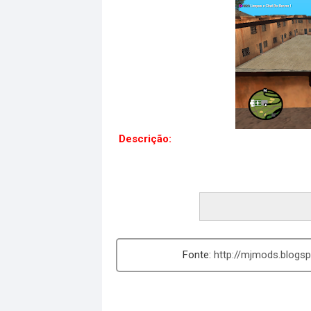
Descrição:
Fala Aii Galera Blz? Vim T
Bem Top Espero Qu
http://mjmods.blogs