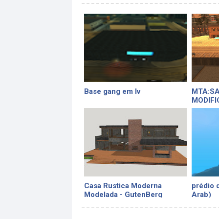
Base gang em lv
MTA:SA
MODIFI
Casa Rustica Moderna
prédio 
Modelada - GutenBerg
Arab)
Modeller