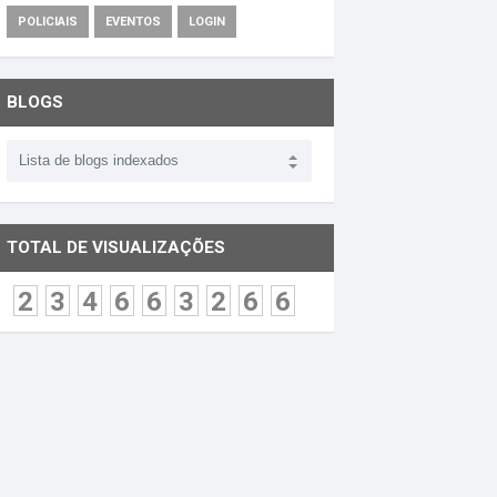
POLICIAIS
EVENTOS
LOGIN
BLOGS
TOTAL DE VISUALIZAÇÕES
2
3
4
6
6
3
2
6
6