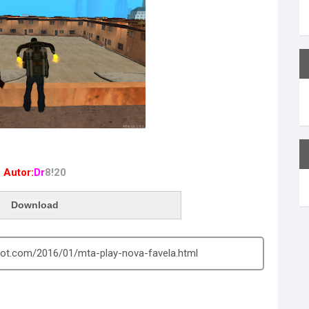
razer Mais Um Mapa Pra Vocês Dessa Vez e Uma Favela
e Vocês Gostem Da Nova Favela!
Autor:
Dr
8!20
Download
pot.com/2016/01/mta-play-nova-favela.html