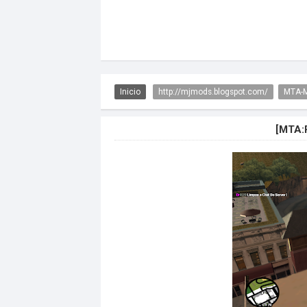
Inicio
http://mjmods.blogspot.com/
MTA-
[MTA: