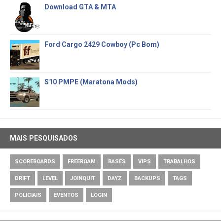
Download GTA & MTA
Ford Cargo 2429 Cowboy (Pc Bom)
S10 PMPE (Maratona Mods)
MAIS PESQUISADOS
SCOREBOARDS
FREEROAM
BASES
VIPS
TRABALHOS
DRIFT
LEVEL
JOINQUIT
DAYZ
BACKUPS
TAGS
POLICIAIS
EVENTOS
LOGIN