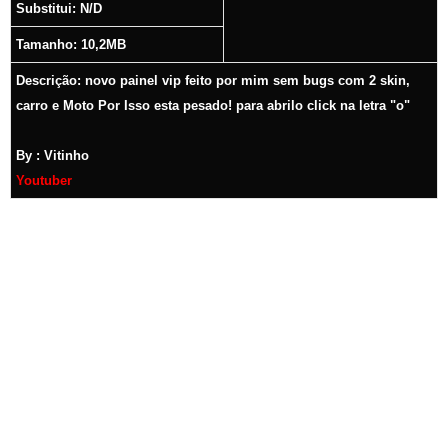
Substitui: N/D
Tamanho: 10,2MB
Descrição: n
ovo painel vip feito por mim sem bugs com 2 skin,
carro e Moto Por Isso esta pesado! para abrilo click na letra "o"
By : Vitinho
Youtuber