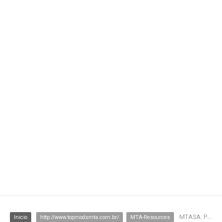
MTASA: Painel VIP 2.0
Inicio
http://www.topmodsmta.com.br/
MTA-Resources