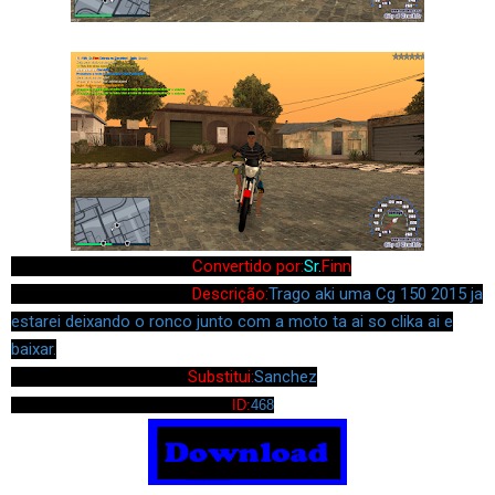
Convertido por:
Sr.
Finn
Descrição:
Trago aki uma Cg 150 2015 ja
estarei deixando o ronco junto com a moto ta ai so clika ai e
baixar.
Substitui:
Sanchez
ID:
468