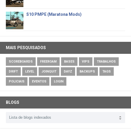
S10 PMPE (Maratona Mods)
MAIS PESQUISADOS
SCOREBOARDS
FREEROAM
BASES
VIPS
TRABALHOS
DRIFT
LEVEL
JOINQUIT
DAYZ
BACKUPS
TAGS
POLICIAIS
EVENTOS
LOGIN
BLOGS