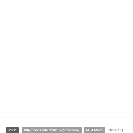
Nova Cg 150 2015
Inicio
http://mods-mta-online.blogspot.com/
MTA-Motos