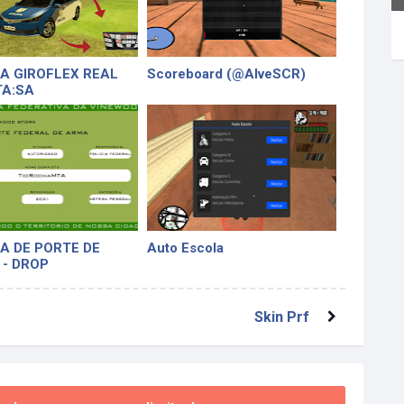
A GIROFLEX REAL
Scoreboard (@AlveSCR)
TA:SA
A DE PORTE DE
Auto Escola
- DROP
Skin Prf