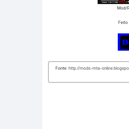
Mod/Resou
Feito Por B
http://mods-mta-online.blogs