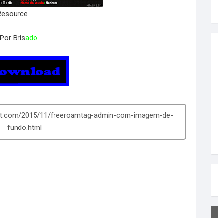
rce
ris
ado
pot.com/2015/11/freeroamtag-admin-com-imagem-de-
fundo.html