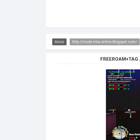
Inicio
http://mods-mta-online.blogspot.com/
FREEROAM+TAG 