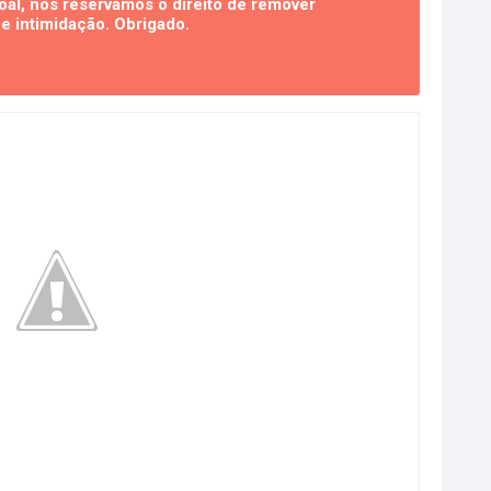
al, nos reservamos o direito de remover
 intimidação. Obrigado.