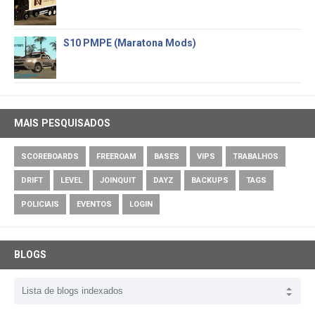
S10 PMPE (Maratona Mods)
MAIS PESQUISADOS
SCOREBOARDS
FREEROAM
BASES
VIPS
TRABALHOS
DRIFT
LEVEL
JOINQUIT
DAYZ
BACKUPS
TAGS
POLICIAIS
EVENTOS
LOGIN
BLOGS