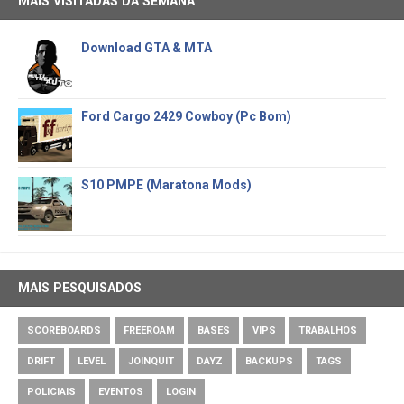
MAIS VISITADAS DA SEMANA
Download GTA & MTA
Ford Cargo 2429 Cowboy (Pc Bom)
S10 PMPE (Maratona Mods)
MAIS PESQUISADOS
SCOREBOARDS
FREEROAM
BASES
VIPS
TRABALHOS
DRIFT
LEVEL
JOINQUIT
DAYZ
BACKUPS
TAGS
POLICIAIS
EVENTOS
LOGIN