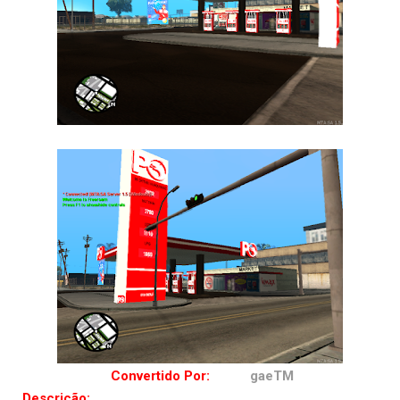
Convertido Por:
ExReg
gaeTM
Descrição:
Óla galera alguns devem me conheçer outros