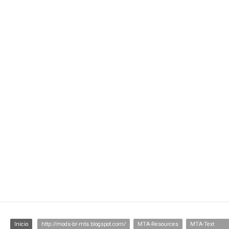
Inicio
http://mods-br-mta.blogspot.com/
MTA-Resources
MTA-Texturas