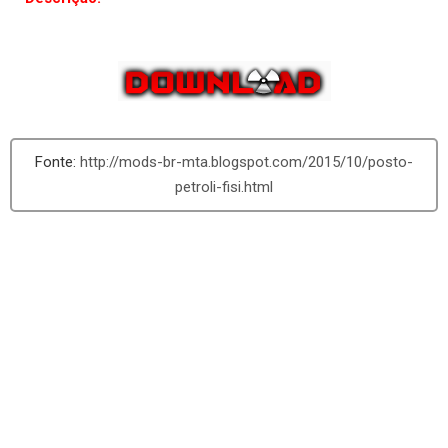
não,eu sou o novo postador do blog e irei trazer algumas
texturas,veiculos e mapas para vocês.
http://mods-br-mta.blogspot.com/2015/10/posto-
petroli-fisi.html