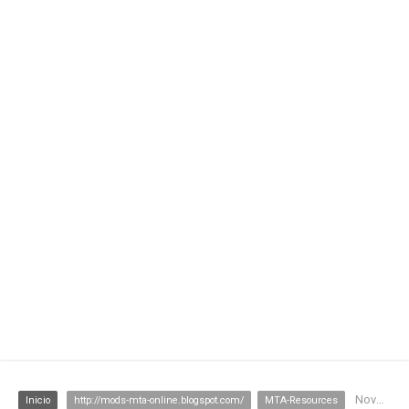
Novo KillMensagem
Inicio
http://mods-mta-online.blogspot.com/
MTA-Resources