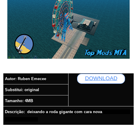
DOWNLOAD
Autor:
Ruben Emecee
Substitui: original
T
amanho: 4MB
Descrição:
deixando a roda gigante com cara nova