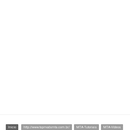
MT
Inicio
http://www.topmodsmta.com.br/
MTA-Tutoriais
MTA-Vídeos