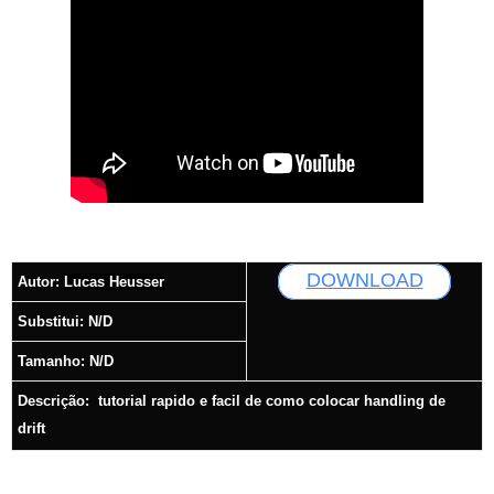
DOWNLOAD
Autor:
Lucas Heusser
Substitui: N/D
T
amanho: N/D
Descrição:
tutorial rapido e facil de como colocar handling de
drift