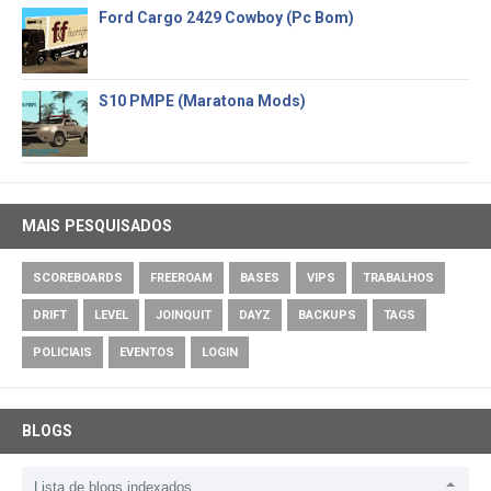
Ford Cargo 2429 Cowboy (Pc Bom)
S10 PMPE (Maratona Mods)
MAIS PESQUISADOS
SCOREBOARDS
FREEROAM
BASES
VIPS
TRABALHOS
DRIFT
LEVEL
JOINQUIT
DAYZ
BACKUPS
TAGS
POLICIAIS
EVENTOS
LOGIN
BLOGS