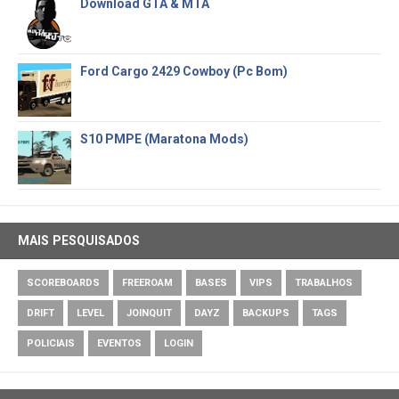
Download GTA & MTA
Ford Cargo 2429 Cowboy (Pc Bom)
S10 PMPE (Maratona Mods)
MAIS PESQUISADOS
SCOREBOARDS
FREEROAM
BASES
VIPS
TRABALHOS
DRIFT
LEVEL
JOINQUIT
DAYZ
BACKUPS
TAGS
POLICIAIS
EVENTOS
LOGIN