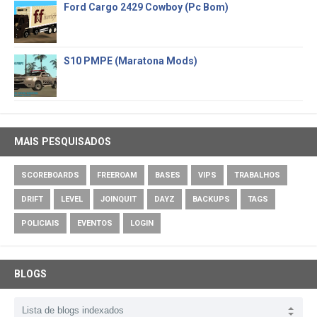
Ford Cargo 2429 Cowboy (Pc Bom)
S10 PMPE (Maratona Mods)
MAIS PESQUISADOS
SCOREBOARDS
FREEROAM
BASES
VIPS
TRABALHOS
DRIFT
LEVEL
JOINQUIT
DAYZ
BACKUPS
TAGS
POLICIAIS
EVENTOS
LOGIN
BLOGS