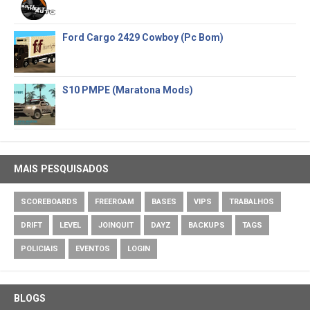
Ford Cargo 2429 Cowboy (Pc Bom)
S10 PMPE (Maratona Mods)
MAIS PESQUISADOS
SCOREBOARDS
FREEROAM
BASES
VIPS
TRABALHOS
DRIFT
LEVEL
JOINQUIT
DAYZ
BACKUPS
TAGS
POLICIAIS
EVENTOS
LOGIN
BLOGS