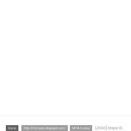
[JOGO] Sniper Elite 3 Jogo, Crack e Tradução
Inicio
http://mjmods.blogspot.com/
MTA-Outros