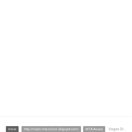
Vagas Disponiveis
Inicio
http://mods-mta-online.blogspot.com/
MTA-Avisos