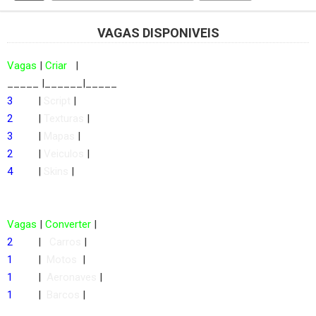
VAGAS DISPONIVEIS
Vagas
|
Criar
|
_____ |______|_____
3
|
Script
|
2
|
Texturas
|
3
|
Mapas
|
2
|
Veiculos
|
4
|
Skins
|
Vagas
|
Converter
|
2
|
Carros
|
1
|
Motos
|
1
|
Aeronaves
|
1
|
Barcos
|