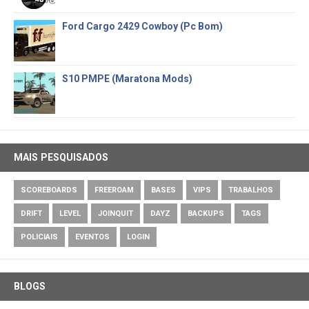
Ford Cargo 2429 Cowboy (Pc Bom)
S10 PMPE (Maratona Mods)
MAIS PESQUISADOS
SCOREBOARDS
FREEROAM
BASES
VIPS
TRABALHOS
DRIFT
LEVEL
JOINQUIT
DAYZ
BACKUPS
TAGS
POLICIAIS
EVENTOS
LOGIN
BLOGS