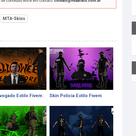
o de conteúdo entre em contato:
contato@mtabrasil.com.br
MTA-Skins
vogado Estilo Fivem
Skin Policia Estilo Fivem