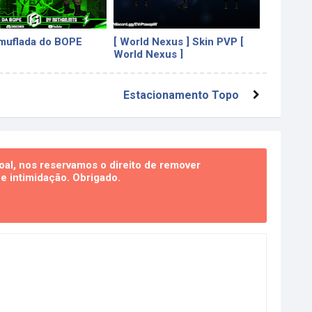
muflada do BOPE
[ World Nexus ] Skin PVP [
World Nexus ]
Estacionamento Topo
al, nos reservamos o direito de remover
 intimidação. Obrigado.