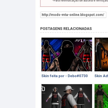
*Para reivindicação de autoria e remoçã
http://mods-mta-online.blogspot.com/
POSTAGENS RELACIONADAS
Skin feita por - Debo#0730
Skin Ad