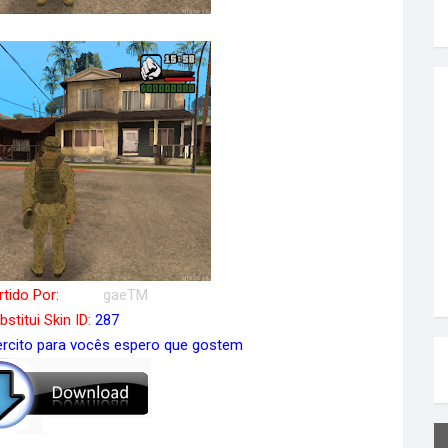
tido Por:
ExReg
gaeTM
bstitui Skin ID:
287
ercito para vocês espero que gostem