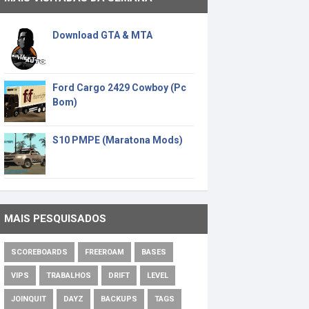
Download GTA & MTA
Ford Cargo 2429 Cowboy (Pc
Bom)
S10 PMPE (Maratona Mods)
MAIS PESQUISADOS
SCOREBOARDS
FREEROAM
BASES
VIPS
TRABALHOS
DRIFT
LEVEL
JOINQUIT
DAYZ
BACKUPS
TAGS