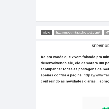
Inicio
http://mods-mtabr.blogspot.com/
M
SERVIDOR
Ae pra vocês que vivem falando pra min
desenvolvendo ele, ele demorara um pou
acompanhar todas as postagens de meu
apenas confira a pagina:
https://www.f
conferindo as novidades diárias... abraç