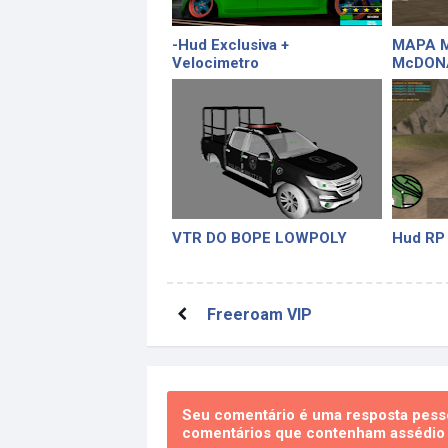
-Hud Exclusiva +
MAPA 
Velocimetro
McDON
VTR DO BOPE LOWPOLY
Hud RP
Freeroam VIP
Seu comentário é uma resposta pesso
comentários que contenham assédio e