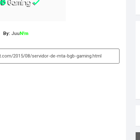
By:
Juu
N!m
ot.com/2015/08/servidor-de-mta-bgb-gaming.html