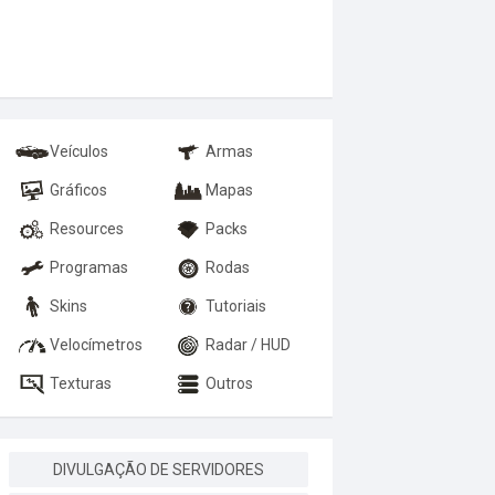
Servidor de MT
-Mapas
MTA-Resources
MTA-Skins
MTA-Texturas
Veículos
Armas
Gráficos
Mapas
Resources
Packs
Programas
Rodas
Skins
Tutoriais
Velocímetros
Radar / HUD
Texturas
Outros
DIVULGAÇÃO DE SERVIDORES