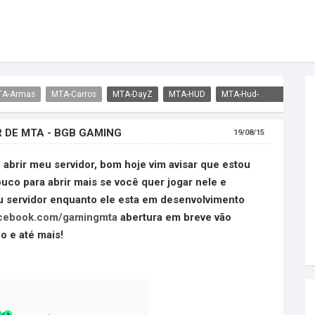
TA-Armas
MTA-Carros
MTA-DayZ
MTA-HUD
MTA-Hud-Radar
MTA
 DE MTA - BGB GAMING
19/08/15
 abrir meu servidor, bom hoje vim avisar que estou
co para abrir mais se você quer jogar nele e
 servidor enquanto ele esta em desenvolvimento
acebook.com/gamingmta
abertura em breve vão
o e até mais!