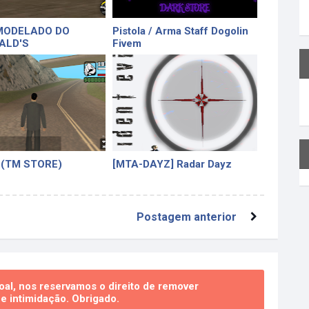
MODELADO DO
Pistola / Arma Staff Dogolin
ALD'S
Fivem
 (TM STORE)
[MTA-DAYZ] Radar Dayz
Postagem anterior
al, nos reservamos o direito de remover
 intimidação. Obrigado.