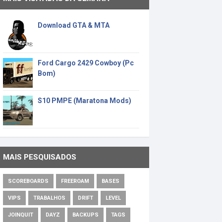
Download GTA & MTA
Ford Cargo 2429 Cowboy (Pc
Bom)
S10 PMPE (Maratona Mods)
MAIS PESQUISADOS
SCOREBOARDS
FREEROAM
BASES
VIPS
TRABALHOS
DRIFT
LEVEL
JOINQUIT
DAYZ
BACKUPS
TAGS