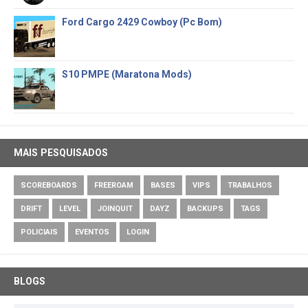
Ford Cargo 2429 Cowboy (Pc Bom)
S10 PMPE (Maratona Mods)
MAIS PESQUISADOS
SCOREBOARDS
FREEROAM
BASES
VIPS
TRABALHOS
DRIFT
LEVEL
JOINQUIT
DAYZ
BACKUPS
TAGS
POLICIAIS
EVENTOS
LOGIN
BLOGS