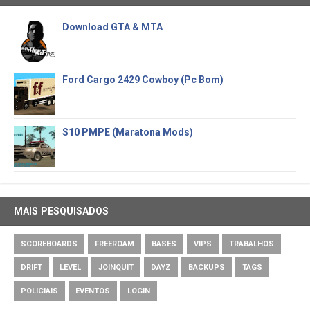
Download GTA & MTA
Ford Cargo 2429 Cowboy (Pc Bom)
S10 PMPE (Maratona Mods)
MAIS PESQUISADOS
SCOREBOARDS
FREEROAM
BASES
VIPS
TRABALHOS
DRIFT
LEVEL
JOINQUIT
DAYZ
BACKUPS
TAGS
POLICIAIS
EVENTOS
LOGIN