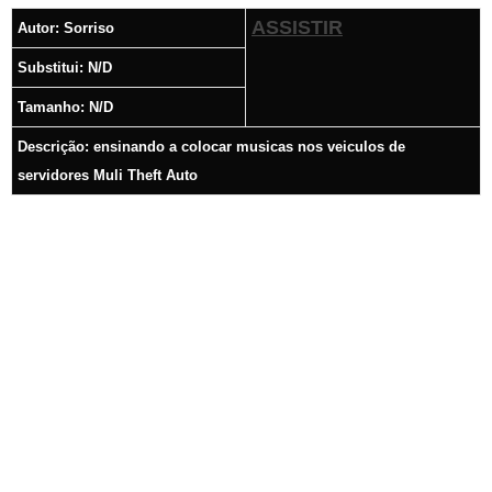
ASSISTIR
Autor:
Sorriso
Substitui:
N/D
Tamanho: N/D
Descrição: e
nsinando a colocar musicas nos veiculos de
servidores Muli Theft Auto