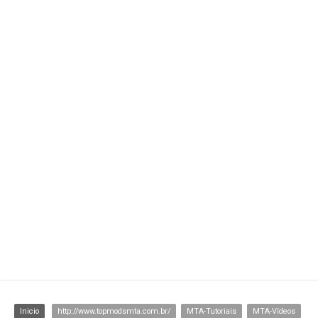
C
Inicio
http://www.topmodsmta.com.br/
MTA-Tutoriais
MTA-Vídeos