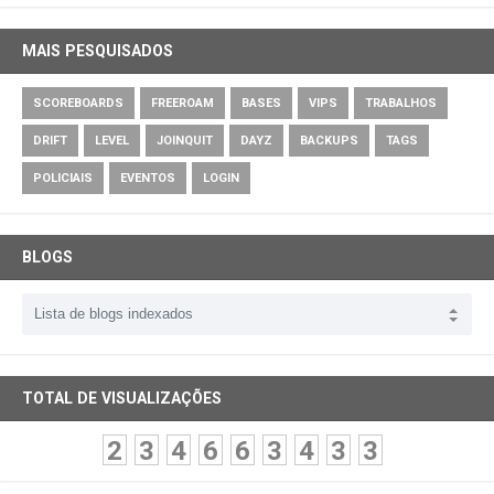
MAIS PESQUISADOS
SCOREBOARDS
FREEROAM
BASES
VIPS
TRABALHOS
DRIFT
LEVEL
JOINQUIT
DAYZ
BACKUPS
TAGS
POLICIAIS
EVENTOS
LOGIN
BLOGS
TOTAL DE VISUALIZAÇÕES
2
3
4
6
6
3
4
3
3