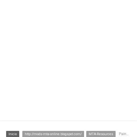
Painel BOPE em DX [EXCLUSIVO]
Inicio
http://mods-mta-online.blogspot.com/
MTA-Resources