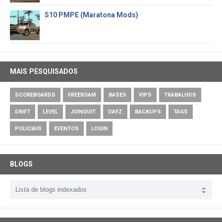
S10 PMPE (Maratona Mods)
MAIS PESQUISADOS
SCOREBOARDS
FREEROAM
BASES
VIPS
TRABALHOS
DRIFT
LEVEL
JOINQUIT
DAYZ
BACKUPS
TAGS
POLICIAIS
EVENTOS
LOGIN
BLOGS