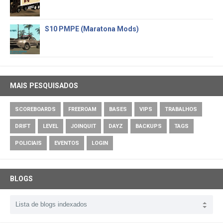
S10 PMPE (Maratona Mods)
MAIS PESQUISADOS
SCOREBOARDS
FREEROAM
BASES
VIPS
TRABALHOS
DRIFT
LEVEL
JOINQUIT
DAYZ
BACKUPS
TAGS
POLICIAIS
EVENTOS
LOGIN
BLOGS