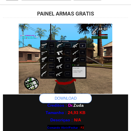
PAINEL ARMAS GRATIS
DOWNLOAD
Creditos :
Dr.
Zuda
Tamanho :
24,93 KB
Descriçao :
N/A
Comando Abrir/Fechar :
F2