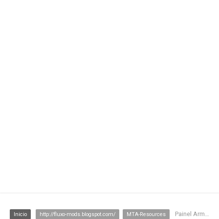
Painel Armas Gratis
Inicio
http://fluxo-mods.blogspot.com/
MTA-Resources