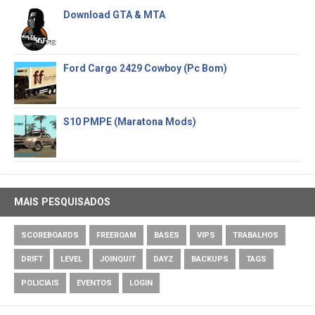
Download GTA & MTA
Ford Cargo 2429 Cowboy (Pc Bom)
S10 PMPE (Maratona Mods)
MAIS PESQUISADOS
SCOREBOARDS
FREEROAM
BASES
VIPS
TRABALHOS
DRIFT
LEVEL
JOINQUIT
DAYZ
BACKUPS
TAGS
POLICIAIS
EVENTOS
LOGIN