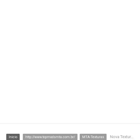
Nova Textura na Praia Toda MTA:SA
Inicio
http://www.topmodsmta.com.br/
MTA-Texturas