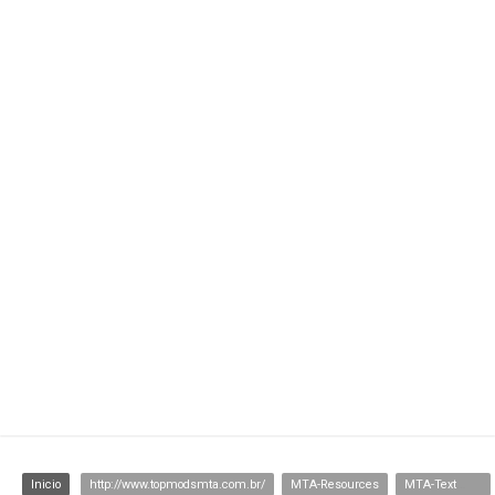
Inicio
http://www.topmodsmta.com.br/
MTA-Resources
MTA-Texturas