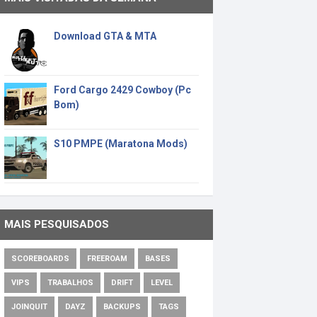
Download GTA & MTA
Ford Cargo 2429 Cowboy (Pc
Bom)
S10 PMPE (Maratona Mods)
MAIS PESQUISADOS
SCOREBOARDS
FREEROAM
BASES
VIPS
TRABALHOS
DRIFT
LEVEL
JOINQUIT
DAYZ
BACKUPS
TAGS