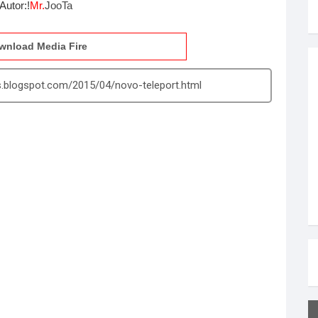
Autor:!
Mr.
JooTa
wnload Media Fire
s.blogspot.com/2015/04/novo-teleport.html