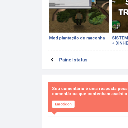
Mod plantação de maconha
SISTEM
+ DINH
Painel status
Seu comentário é uma resposta pesso
comentários que contenham assédio e
Emoticon