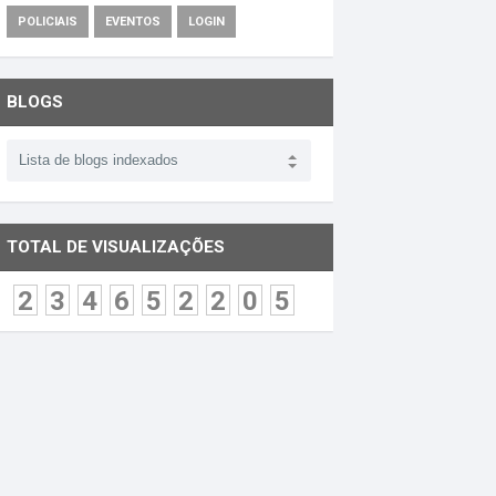
POLICIAIS
EVENTOS
LOGIN
BLOGS
TOTAL DE VISUALIZAÇÕES
2
3
4
6
5
2
2
0
5