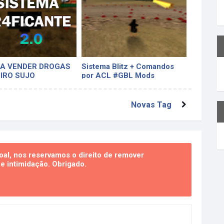
A VENDER DROGAS
Sistema Blitz + Comandos
EIRO SUJO
por ACL #GBL Mods
Novas Tag
al, nos reservamos o direito de remover
 intimidação. Obrigado.